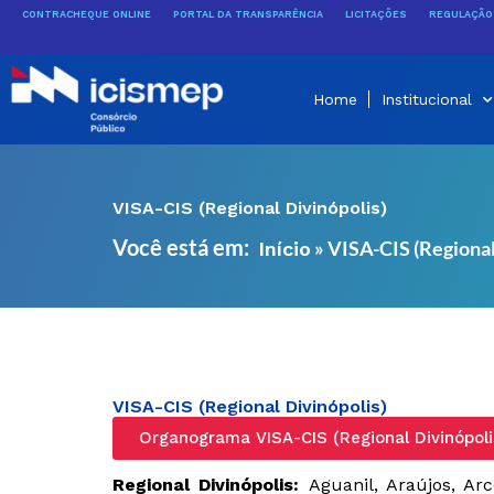
Ir
CONTRACHEQUE ONLINE
PORTAL DA TRANSPARÊNCIA
LICITAÇÕES
REGULAÇÃO 
para
o
conteúdo
Home
Institucional
VISA-CIS (Regional Divinópolis)
Você está em:
»
VISA-CIS (Regional
Início
VISA-CIS (Regional Divinópolis)
Organograma VISA-CIS (Regional Divinópoli
Regional Divinópolis:
Aguanil, Araújos, A