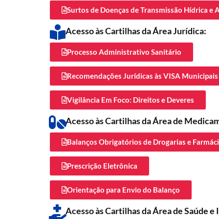
Surtos de Doenças de Transmissão Hídrica e 
Acesso às Cartilhas da Área Jurídica:
Processo Administrativo Sanitário
Recomendações Jurídicas às VISA Municipais
Vigilância Em Foco: Direitos e Deveres
Acesso às Cartilhas da Área de Medica
Balanços Obrigatórios de Drogarias e Farmác
Prescrição Eletrônica
Orientação para Envio do Balanço
Acesso às Cartilhas da Área de Saúde e 