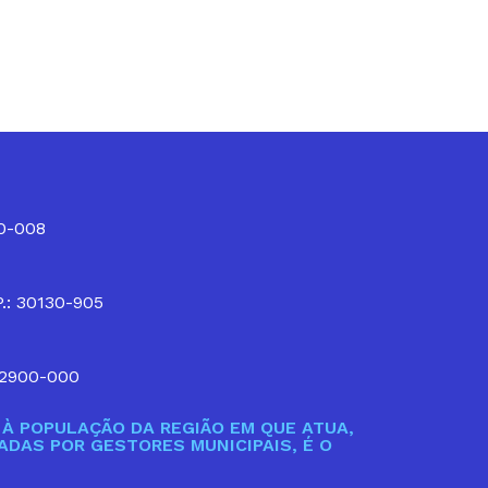
10-008
P.: 30130-905
32900-000
À POPULAÇÃO DA REGIÃO EM QUE ATUA,
DAS POR GESTORES MUNICIPAIS, É O