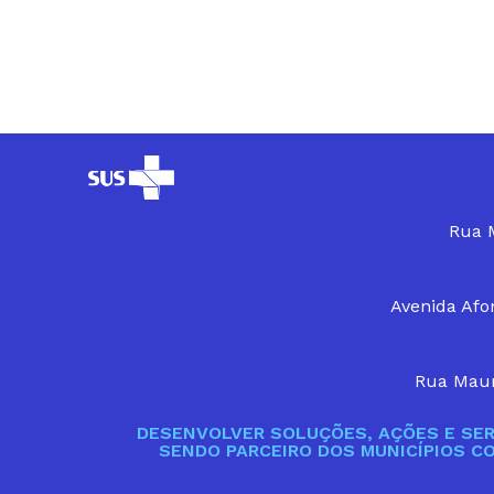
Rua M
Avenida Afon
Rua Maur
DESENVOLVER SOLUÇÕES, AÇÕES E SER
SENDO PARCEIRO DOS MUNICÍPIOS C