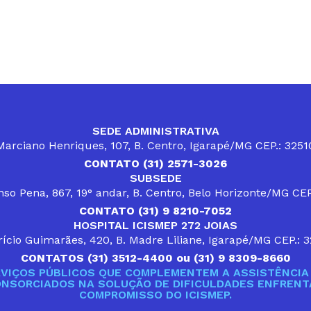
SEDE ADMINISTRATIVA
arciano Henriques, 107, B. Centro, Igarapé/MG CEP.: 325
CONTATO (31) 2571-3026
SUBSEDE
so Pena, 867, 19° andar, B. Centro, Belo Horizonte/MG CE
CONTATO (31) 9 8210-7052
HOSPITAL ICISMEP 272 JOIAS
ício Guimarães, 420, B. Madre Liliane, Igarapé/MG CEP.: 
CONTATOS (31) 3512-4400 ou (31) 9 8309-8660
VIÇOS PÚBLICOS QUE COMPLEMENTEM A ASSISTÊNCIA 
ONSORCIADOS NA SOLUÇÃO DE DIFICULDADES ENFRENTA
COMPROMISSO DO ICISMEP.