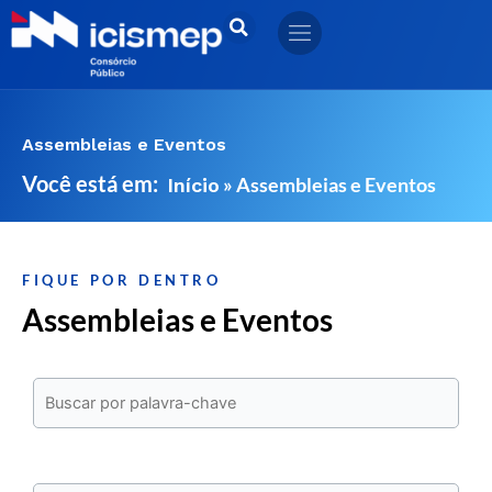
Ir
para
o
conteúdo
Assembleias e Eventos
Você está em:
»
Assembleias e Eventos
Início
FIQUE POR DENTRO
Assembleias e Eventos