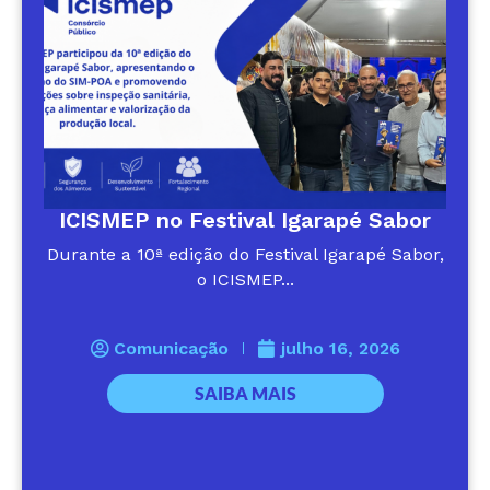
ICISMEP no Festival Igarapé Sabor
Durante a 10ª edição do Festival Igarapé Sabor,
o ICISMEP...
Comunicação
julho 16, 2026
SAIBA MAIS