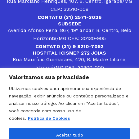
Rua Marciano Henriques, 107, B. Centro, Igarapé/MG
CEP.: 32510-008
CONTATO (31) 2571-3026
SUBSEDE
Avenida Afonso Pena, 867, 19° andar, B. Centro, Belo
Horizonte/MG CEP.: 30130-905
CONTATO (31) 9 8210-7052
HOSPITAL ICISMEP 272 JOIAS
Rua Maurício Guimarães, 420, B. Madre Liliane,
Igarapé/MG CEP.: 32900-000
CONTATOS (31) 3512-4400 ou (31) 9 8309-8660
Valorizamos sua privacidade
DESENVOLVER SOLUÇÕES, AÇÕES E SERVIÇOS
PÚBLICOS QUE COMPLEMENTEM A ASSISTÊNCIA À
Utilizamos cookies para aprimorar sua experiência de
POPULAÇÃO DA REGIÃO EM QUE ATUA, SENDO
navegação, exibir anúncios ou conteúdo personalizado e
PARCEIRO DOS MUNICÍPIOS CONSORCIADOS NA
SOLUÇÃO DE DIFICULDADES ENFRENTADAS POR
analisar nosso tráfego. Ao clicar em “Aceitar todos”,
GESTORES MUNICIPAIS, É O COMPROMISSO DO
você concorda com nosso uso de
ICISMEP.
cookies.
Política de Cookies
Home
Institucional
Municípios
Soluções ICISMEP
Tabelas
Diário Oficial
Portal das Parcerias
Aceitar tudo