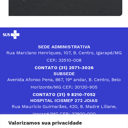
SEDE ADMINISTRATIVA
Rua Marciano Henriques, 107, B. Centro, Igarapé/MG
CEP.: 32510-008
CONTATO (31) 2571-3026
SUBSEDE
Avenida Afonso Pena, 867, 19° andar, B. Centro, Belo
Horizonte/MG CEP.: 30130-905
CONTATO (31) 9 8210-7052
HOSPITAL ICISMEP 272 JOIAS
Rua Maurício Guimarães, 420, B. Madre Liliane,
Igarapé/MG CEP.: 32900-000
CONTATOS (31) 3512-4400 ou (31) 9 8309-8660
Valorizamos sua privacidade
DESENVOLVER SOLUÇÕES, AÇÕES E SERVIÇOS