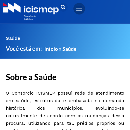
Ir
para
o
conteúdo
Saúde
Você está em:
»
Saúde
Início
Sobre a Saúde
O Consórcio ICISMEP possui rede de atendimento
em saúde, estruturada e embasada na demanda
histórica dos municípios, evoluindo-se
naturalmente de acordo com as mudanças dessa
procura, utilizando para tal, prédios próprios ou