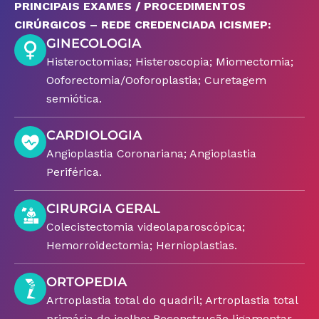
PRINCIPAIS EXAMES / PROCEDIMENTOS
CIRÚRGICOS – REDE CREDENCIADA ICISMEP:
GINECOLOGIA
Histeroctomias; Histeroscopia; Miomectomia;
Ooforectomia/Ooforoplastia; Curetagem
semiótica.
CARDIOLOGIA
Angioplastia Coronariana; Angioplastia
Periférica.
CIRURGIA GERAL
Colecistectomia videolaparoscópica;
Hemorroidectomia; Hernioplastias.
ORTOPEDIA
Artroplastia total do quadril; Artroplastia total
primária do joelho; Reconstrução ligamentar