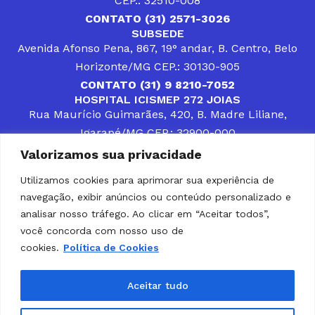
CEP.: 32510-008
CONTATO (31) 2571-3026
SUBSEDE
Avenida Afonso Pena, 867, 19° andar, B. Centro, Belo
Horizonte/MG CEP.: 30130-905
CONTATO (31) 9 8210-7052
HOSPITAL ICISMEP 272 JOIAS
Rua Maurício Guimarães, 420, B. Madre Liliane,
Igarapé/MG CEP.: 32900-000
CONTATOS (31) 3512-4400 ou (31) 9 8309-8660
Valorizamos sua privacidade
DESENVOLVER SOLUÇÕES, AÇÕES E SERVIÇOS
PÚBLICOS QUE COMPLEMENTEM A ASSISTÊNCIA À
Utilizamos cookies para aprimorar sua experiência de
POPULAÇÃO DA REGIÃO EM QUE ATUA, SENDO
navegação, exibir anúncios ou conteúdo personalizado e
PARCEIRO DOS MUNICÍPIOS CONSORCIADOS NA
SOLUÇÃO DE DIFICULDADES ENFRENTADAS POR
analisar nosso tráfego. Ao clicar em “Aceitar todos”,
GESTORES MUNICIPAIS, É O COMPROMISSO DO
você concorda com nosso uso de
ICISMEP.
cookies.
Política de Cookies
Home
Institucional
Municípios
Soluções ICISMEP
Tabelas
Diário Oficial
Portal das Parcerias
Aceitar tudo
Portal da Integridade
LGPD