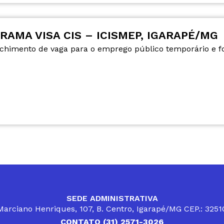
RAMA VISA CIS – ICISMEP, IGARAPÉ/MG
nchimento de vaga para o emprego público temporário e 
SEDE ADMINISTRATIVA
arciano Henriques, 107, B. Centro, Igarapé/MG CEP.: 325
CONTATO (31) 2571-3026