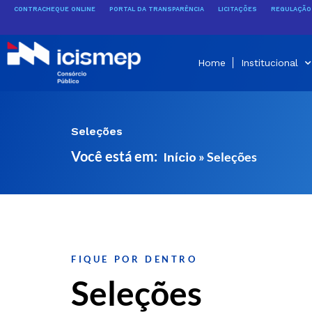
Ir
CONTRACHEQUE ONLINE
PORTAL DA TRANSPARÊNCIA
LICITAÇÕES
REGULAÇÃO 
para
o
conteúdo
Home
Institucional
Seleções
Você está em:
»
Seleções
Início
FIQUE POR DENTRO
Seleções