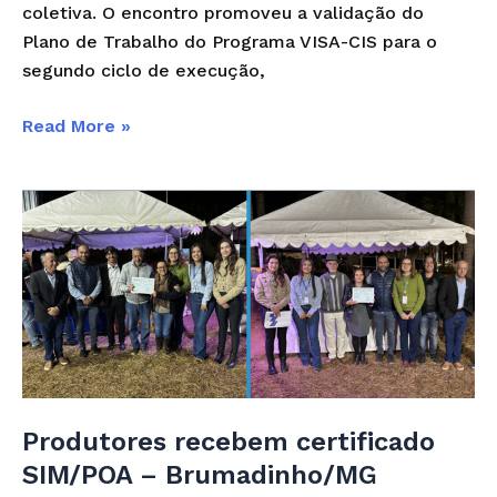
coletiva. O encontro promoveu a validação do
Plano de Trabalho do Programa VISA-CIS para o
segundo ciclo de execução,
Read More »
Produtores
recebem
certificado
SIM/POA
–
Brumadinho/MG
Produtores recebem certificado
SIM/POA – Brumadinho/MG