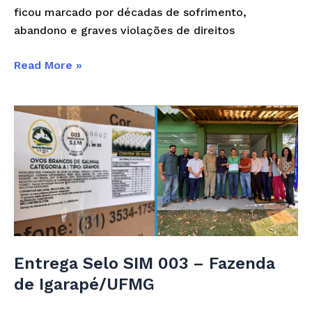
ficou marcado por décadas de sofrimento,
abandono e graves violações de direitos
Read More »
Entrega
Selo
SIM
003
–
Fazenda
de
Igarapé/UFMG
Entrega Selo SIM 003 – Fazenda
de Igarapé/UFMG