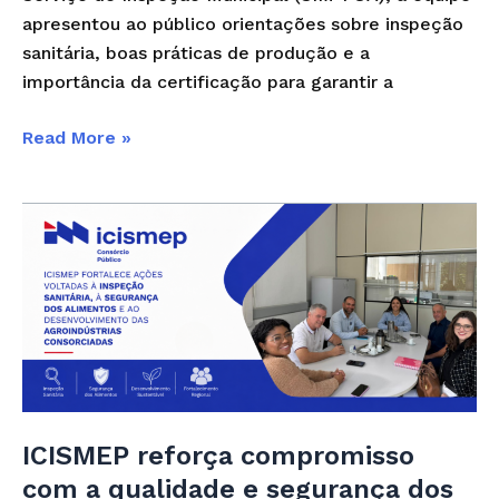
apresentou ao público orientações sobre inspeção
sanitária, boas práticas de produção e a
importância da certificação para garantir a
Read More »
ICISMEP
reforça
compromisso
com
a
qualidade
e
segurança
dos
ICISMEP reforça compromisso
produtos
com a qualidade e segurança dos