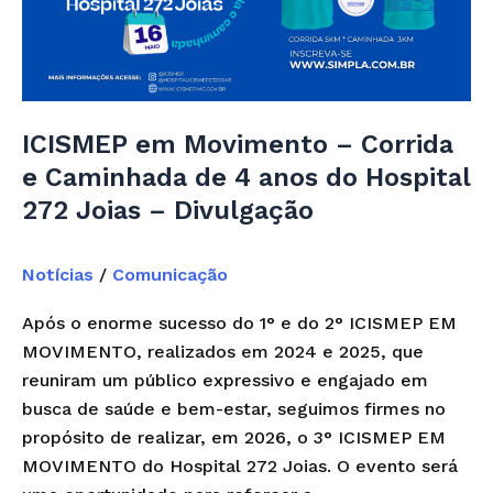
Corrida
e
Caminhada
de
4
ICISMEP em Movimento – Corrida
anos
e Caminhada de 4 anos do Hospital
do
272 Joias – Divulgação
Hospital
272
Notícias
/
Comunicação
Joias
–
Após o enorme sucesso do 1° e do 2° ICISMEP EM
Divulgação
MOVIMENTO, realizados em 2024 e 2025, que
reuniram um público expressivo e engajado em
busca de saúde e bem-estar, seguimos firmes no
propósito de realizar, em 2026, o 3° ICISMEP EM
MOVIMENTO do Hospital 272 Joias. O evento será