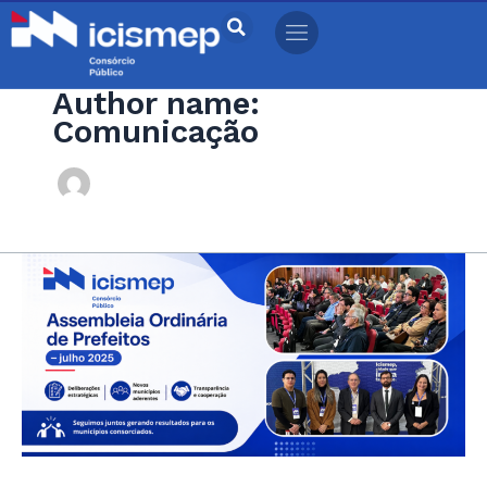
Ir
para
o
Author name:
conteúdo
Comunicação
Assembleia
Ordinária
de
Prefeitos
–
Julho
2026