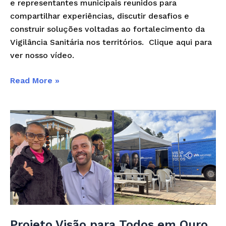
e representantes municipais reunidos para
compartilhar experiências, discutir desafios e
construir soluções voltadas ao fortalecimento da
Vigilância Sanitária nos territórios. Clique aqui para
ver nosso vídeo.
Read More »
Projeto
Visão
para
Todos
em
Ouro
Preto/MG
Projeto Visão para Todos em Ouro