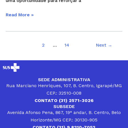
uma oportunidade para reforçar a
Read More »
1
2
…
14
Next
→
SEDE ADMINISTRATIVA
Rua Marciano Henriques, 107, B. Centro, Igarapé/MG
CEP.: 32510-008
CONTATO (31) 2571-3026
SUBSEDE
Avenida Afonso Pena, 867, 19° andar, B. Centro, Belo
Horizonte/MG CEP.: 30130-905
CONTATO (31) 9 8210-7052