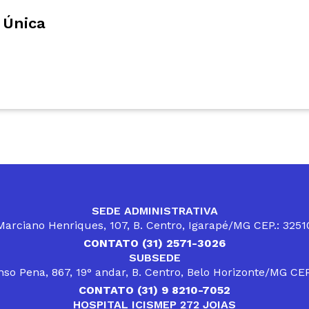
 Única
SEDE ADMINISTRATIVA
arciano Henriques, 107, B. Centro, Igarapé/MG CEP.: 325
CONTATO (31) 2571-3026
SUBSEDE
so Pena, 867, 19° andar, B. Centro, Belo Horizonte/MG CE
CONTATO (31) 9 8210-7052
HOSPITAL ICISMEP 272 JOIAS