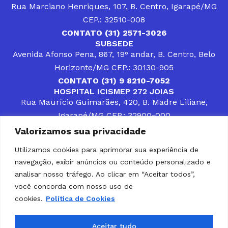
Rua Marciano Henriques, 107, B. Centro, Igarapé/MG
CEP.: 32510-008
CONTATO (31) 2571-3026
SUBSEDE
Avenida Afonso Pena, 867, 19° andar, B. Centro, Belo
Horizonte/MG CEP.: 30130-905
CONTATO (31) 9 8210-7052
HOSPITAL ICISMEP 272 JOIAS
Rua Maurício Guimarães, 420, B. Madre Liliane,
Igarapé/MG CEP.: 32900-000
CONTATOS (31) 3512-4400 ou (31) 9 8309-8660
Valorizamos sua privacidade
DESENVOLVER SOLUÇÕES, AÇÕES E SERVIÇOS
PÚBLICOS QUE COMPLEMENTEM A ASSISTÊNCIA À
Utilizamos cookies para aprimorar sua experiência de
POPULAÇÃO DA REGIÃO EM QUE ATUA, SENDO
navegação, exibir anúncios ou conteúdo personalizado e
PARCEIRO DOS MUNICÍPIOS CONSORCIADOS NA
SOLUÇÃO DE DIFICULDADES ENFRENTADAS POR
analisar nosso tráfego. Ao clicar em “Aceitar todos”,
GESTORES MUNICIPAIS, É O COMPROMISSO DO
você concorda com nosso uso de
ICISMEP.
cookies.
Política de Cookies
Home
Institucional
Municípios
Soluções ICISMEP
Tabelas
Diário Oficial
Portal das Parcerias
Aceitar tudo