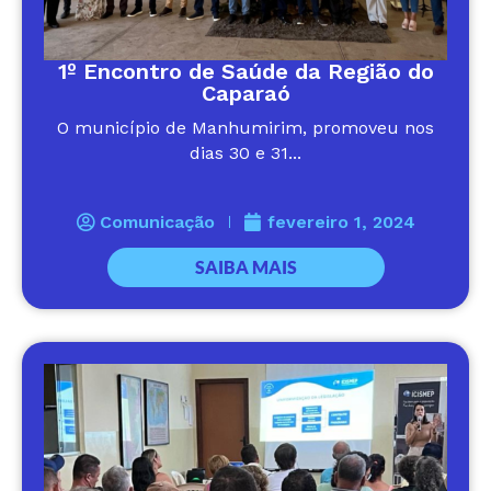
1º Encontro de Saúde da Região do
Caparaó
O município de Manhumirim, promoveu nos
dias 30 e 31...
Comunicação
fevereiro 1, 2024
SAIBA MAIS