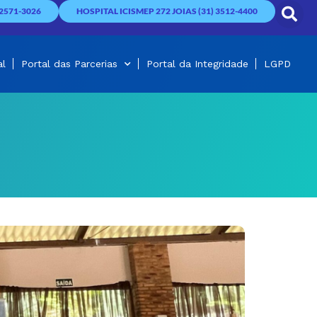
2571-3026
HOSPITAL ICISMEP 272 JOIAS (31) 3512-4400
al
Portal das Parcerias
Portal da Integridade
LGPD