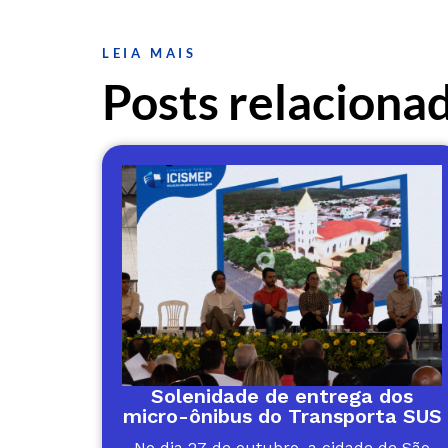
LEIA MAIS
Posts relaciona
Solenidade de entrega dos
micro-ônibus do Transporta SUS
No dia 27 de outubro, a cidade de São