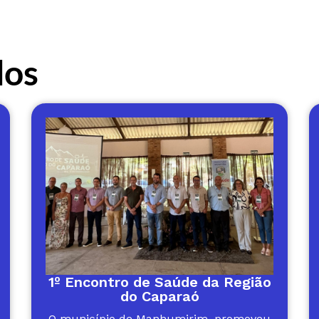
dos
1º Encontro de Saúde da Região
do Caparaó
O município de Manhumirim, promoveu