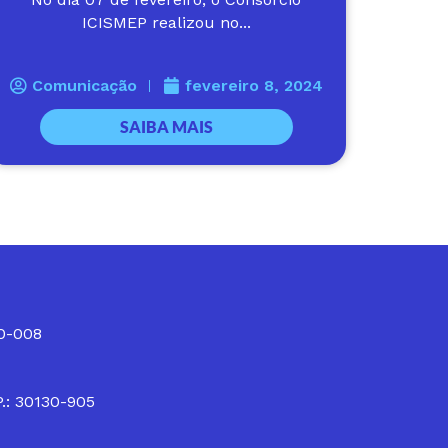
ICISMEP realizou no...
Comunicação
fevereiro 8, 2024
SAIBA MAIS
10-008
P.: 30130-905