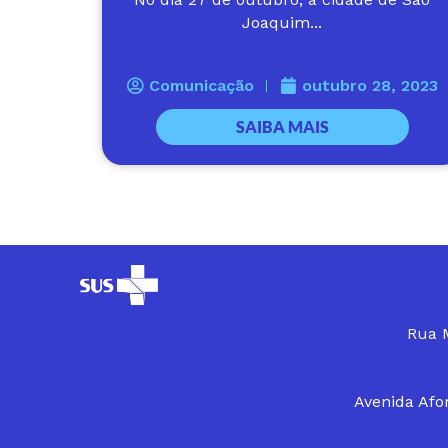
Joaquim...
Comunicação
outubro 28, 2023
SAIBA MAIS
Rua M
Avenida Afon