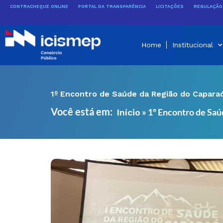
Ir
CONTRACHEQUE ONLINE
PORTAL DA TRANSPARÊNCIA
LICITAÇÕES
REGULAÇÃO 
para
o
conteúdo
Home
Institucional
1º Encontro de Saúde da Região do Capara
Você está em:
»
1º Encontro de Saú
Início