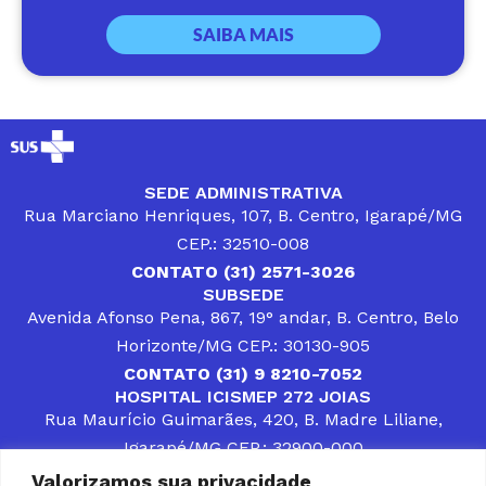
SAIBA MAIS
SEDE ADMINISTRATIVA
Rua Marciano Henriques, 107, B. Centro, Igarapé/MG
CEP.: 32510-008
CONTATO (31) 2571-3026
SUBSEDE
Avenida Afonso Pena, 867, 19° andar, B. Centro, Belo
Horizonte/MG CEP.: 30130-905
CONTATO (31) 9 8210-7052
HOSPITAL ICISMEP 272 JOIAS
Rua Maurício Guimarães, 420, B. Madre Liliane,
Igarapé/MG CEP.: 32900-000
CONTATOS (31) 3512-4400 ou (31) 9 8309-8660
Valorizamos sua privacidade