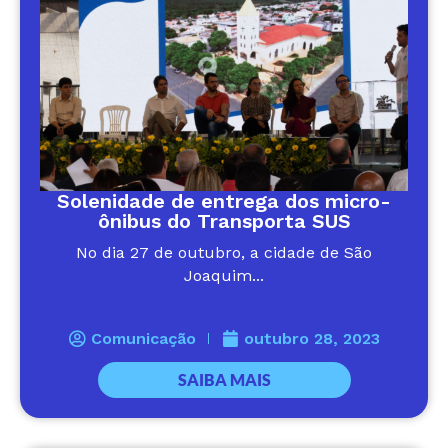
Solenidade de entrega dos micro-
ônibus do Transporta SUS
No dia 27 de outubro, a cidade de São
Joaquim...
Comunicação
outubro 28, 2023
SAIBA MAIS