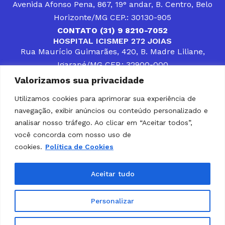
Avenida Afonso Pena, 867, 19° andar, B. Centro, Belo
Horizonte/MG CEP.: 30130-905
CONTATO (31) 9 8210-7052
HOSPITAL ICISMEP 272 JOIAS
Rua Maurício Guimarães, 420, B. Madre Liliane,
Igarapé/MG CEP.: 32900-000
CONTATOS (31) 3512-4400 ou (31) 9 8309-8660
Valorizamos sua privacidade
DESENVOLVER SOLUÇÕES, AÇÕES E SERVIÇOS
PÚBLICOS QUE COMPLEMENTEM A ASSISTÊNCIA À
Utilizamos cookies para aprimorar sua experiência de
POPULAÇÃO DA REGIÃO EM QUE ATUA, SENDO
navegação, exibir anúncios ou conteúdo personalizado e
PARCEIRO DOS MUNICÍPIOS CONSORCIADOS NA
SOLUÇÃO DE DIFICULDADES ENFRENTADAS POR
analisar nosso tráfego. Ao clicar em “Aceitar todos”,
GESTORES MUNICIPAIS, É O COMPROMISSO DO
você concorda com nosso uso de
ICISMEP.
cookies.
Política de Cookies
Home
Institucional
Municípios
Soluções ICISMEP
Tabelas
Diário Oficial
Portal das Parcerias
Aceitar tudo
Portal da Integridade
LGPD
Personalizar