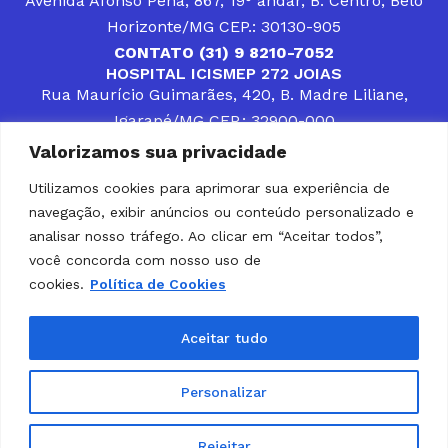
Avenida Afonso Pena, 867, 19° andar, B. Centro, Belo
Horizonte/MG CEP.: 30130-905
CONTATO (31) 9 8210-7052
HOSPITAL ICISMEP 272 JOIAS
Rua Maurício Guimarães, 420, B. Madre Liliane,
Igarapé/MG CEP.: 32900-000
CONTATOS (31) 3512-4400 ou (31) 9 8309-8660
Valorizamos sua privacidade
DESENVOLVER SOLUÇÕES, AÇÕES E SERVIÇOS
PÚBLICOS QUE COMPLEMENTEM A ASSISTÊNCIA À
Utilizamos cookies para aprimorar sua experiência de
POPULAÇÃO DA REGIÃO EM QUE ATUA, SENDO
navegação, exibir anúncios ou conteúdo personalizado e
PARCEIRO DOS MUNICÍPIOS CONSORCIADOS NA
SOLUÇÃO DE DIFICULDADES ENFRENTADAS POR
analisar nosso tráfego. Ao clicar em “Aceitar todos”,
GESTORES MUNICIPAIS, É O COMPROMISSO DO
você concorda com nosso uso de
ICISMEP.
cookies.
Política de Cookies
Home
Institucional
Municípios
Soluções ICISMEP
Tabelas
Diário Oficial
Portal das Parcerias
Aceitar tudo
Portal da Integridade
LGPD
Personalizar
Rejeitar