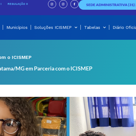
I
I
F
n
n
a
I
REGULAÇÃO II
SEDE ADMINISTRATIVA (31) 
s
s
c
t
t
e
a
a
b
g
g
o
r
r
o
a
a
k
m
m
-
f
Municípios
Soluções ICISMEP
Tabelas
Diário Ofici
com o ICISMEP
uatama/MG em Parceria com o ICISMEP