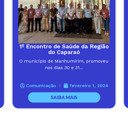
1º Encontro de Saúde da Região
do Caparaó
O município de Manhumirim, promoveu
nos dias 30 e 31...
Comunicação
fevereiro 1, 2024
SAIBA MAIS