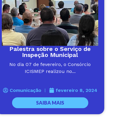
Palestra sobre o Serviço de
Inspeção Municipal
No dia 07 de fevereiro, o Consórcio
ICISMEP realizou no...
Comunicação
fevereiro 8, 2024
SAIBA MAIS