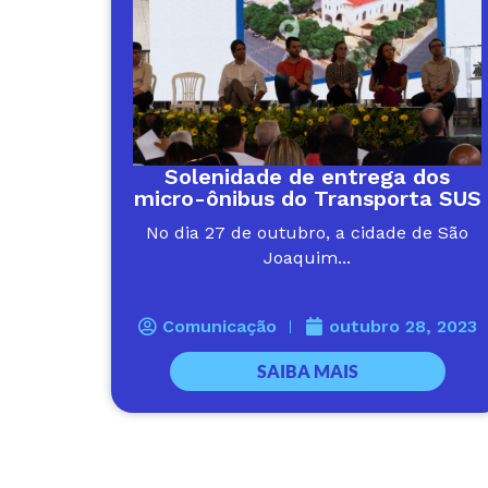
Solenidade de entrega dos
micro-ônibus do Transporta SUS
No dia 27 de outubro, a cidade de São
Joaquim...
Comunicação
outubro 28, 2023
SAIBA MAIS