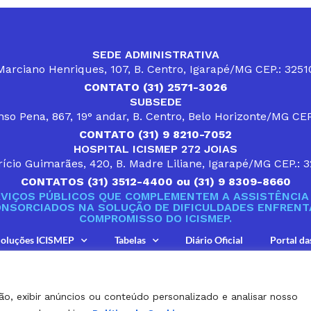
SEDE ADMINISTRATIVA
arciano Henriques, 107, B. Centro, Igarapé/MG CEP.: 325
CONTATO (31) 2571-3026
SUBSEDE
so Pena, 867, 19° andar, B. Centro, Belo Horizonte/MG CE
CONTATO (31) 9 8210-7052
HOSPITAL ICISMEP 272 JOIAS
ício Guimarães, 420, B. Madre Liliane, Igarapé/MG CEP.: 
CONTATOS (31) 3512-4400 ou (31) 9 8309-8660
VIÇOS PÚBLICOS QUE COMPLEMENTEM A ASSISTÊNCIA 
ONSORCIADOS NA SOLUÇÃO DE DIFICULDADES ENFRENTA
COMPROMISSO DO ICISMEP.
oluções ICISMEP
Tabelas
Diário Oficial
Portal da
ão, exibir anúncios ou conteúdo personalizado e analisar nosso