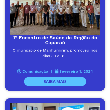
1º Encontro de Saúde da Região do
Caparaó
O município de Manhumirim, promoveu nos
dias 30 e 31...
Comunicação
fevereiro 1, 2024
SAIBA MAIS