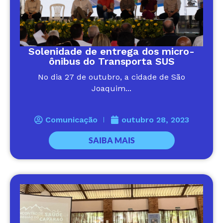
Solenidade de entrega dos micro-
ônibus do Transporta SUS
No dia 27 de outubro, a cidade de São
Joaquim...
Comunicação
outubro 28, 2023
SAIBA MAIS