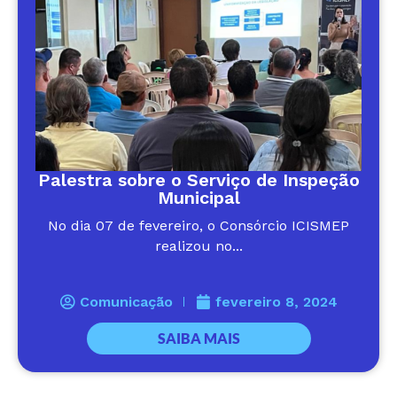
Palestra sobre o Serviço de Inspeção
Municipal
No dia 07 de fevereiro, o Consórcio ICISMEP
realizou no...
Comunicação
fevereiro 8, 2024
SAIBA MAIS