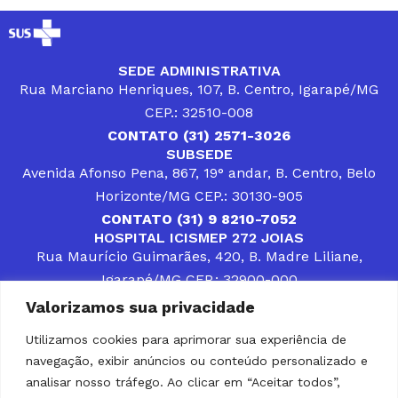
SEDE ADMINISTRATIVA
Rua Marciano Henriques, 107, B. Centro, Igarapé/MG
CEP.: 32510-008
CONTATO (31) 2571-3026
SUBSEDE
Avenida Afonso Pena, 867, 19° andar, B. Centro, Belo
Horizonte/MG CEP.: 30130-905
CONTATO (31) 9 8210-7052
HOSPITAL ICISMEP 272 JOIAS
Rua Maurício Guimarães, 420, B. Madre Liliane,
Igarapé/MG CEP.: 32900-000
CONTATOS (31) 3512-4400 ou (31) 9 8309-8660
Valorizamos sua privacidade
DESENVOLVER SOLUÇÕES, AÇÕES E SERVIÇOS
PÚBLICOS QUE COMPLEMENTEM A ASSISTÊNCIA À
Utilizamos cookies para aprimorar sua experiência de
POPULAÇÃO DA REGIÃO EM QUE ATUA, SENDO
navegação, exibir anúncios ou conteúdo personalizado e
PARCEIRO DOS MUNICÍPIOS CONSORCIADOS NA
SOLUÇÃO DE DIFICULDADES ENFRENTADAS POR
analisar nosso tráfego. Ao clicar em “Aceitar todos”,
GESTORES MUNICIPAIS, É O COMPROMISSO DO