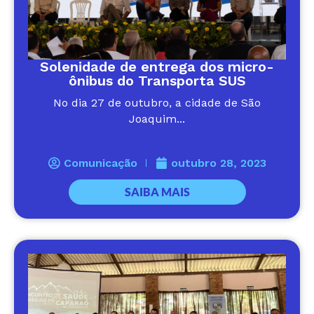
Solenidade de entrega dos micro-
ônibus do Transporta SUS
No dia 27 de outubro, a cidade de São
Joaquim...
Comunicação
outubro 28, 2023
SAIBA MAIS