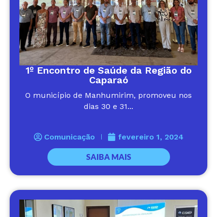
1º Encontro de Saúde da Região do
Caparaó
O município de Manhumirim, promoveu nos
dias 30 e 31...
Comunicação
fevereiro 1, 2024
SAIBA MAIS