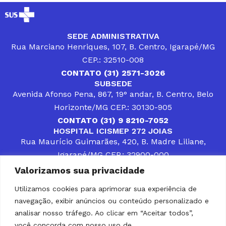
SEDE ADMINISTRATIVA
Rua Marciano Henriques, 107, B. Centro, Igarapé/MG
CEP.: 32510-008
CONTATO (31) 2571-3026
SUBSEDE
Avenida Afonso Pena, 867, 19° andar, B. Centro, Belo
Horizonte/MG CEP.: 30130-905
CONTATO (31) 9 8210-7052
HOSPITAL ICISMEP 272 JOIAS
Rua Maurício Guimarães, 420, B. Madre Liliane,
Igarapé/MG CEP.: 32900-000
CONTATOS (31) 3512-4400 ou (31) 9 8309-8660
Valorizamos sua privacidade
DESENVOLVER SOLUÇÕES, AÇÕES E SERVIÇOS
PÚBLICOS QUE COMPLEMENTEM A ASSISTÊNCIA À
Utilizamos cookies para aprimorar sua experiência de
POPULAÇÃO DA REGIÃO EM QUE ATUA, SENDO
navegação, exibir anúncios ou conteúdo personalizado e
PARCEIRO DOS MUNICÍPIOS CONSORCIADOS NA
SOLUÇÃO DE DIFICULDADES ENFRENTADAS POR
analisar nosso tráfego. Ao clicar em “Aceitar todos”,
GESTORES MUNICIPAIS, É O COMPROMISSO DO
você concorda com nosso uso de