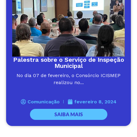
Palestra sobre o Serviço de Inspeção
Municipal
No dia 07 de fevereiro, o Consórcio ICISMEP
realizou no...
Comunicação
fevereiro 8, 2024
SAIBA MAIS