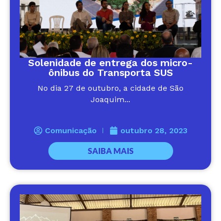
Solenidade de entrega dos micro-
ônibus do Transporta SUS
No dia 27 de outubro, a cidade de São
Joaquim...
Comunicação
outubro 28, 2023
SAIBA MAIS