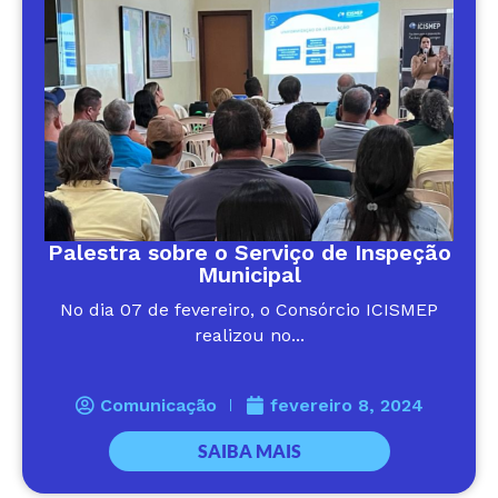
Palestra sobre o Serviço de Inspeção
Municipal
No dia 07 de fevereiro, o Consórcio ICISMEP
realizou no...
Comunicação
fevereiro 8, 2024
SAIBA MAIS