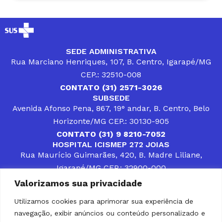
SEDE ADMINISTRATIVA
Rua Marciano Henriques, 107, B. Centro, Igarapé/MG
CEP.: 32510-008
CONTATO (31) 2571-3026
SUBSEDE
Avenida Afonso Pena, 867, 19° andar, B. Centro, Belo
Horizonte/MG CEP.: 30130-905
CONTATO (31) 9 8210-7052
HOSPITAL ICISMEP 272 JOIAS
Rua Maurício Guimarães, 420, B. Madre Liliane,
Igarapé/MG CEP.: 32900-000
CONTATOS (31) 3512-4400 ou (31) 9 8309-8660
Valorizamos sua privacidade
DESENVOLVER SOLUÇÕES, AÇÕES E SERVIÇOS
PÚBLICOS QUE COMPLEMENTEM A ASSISTÊNCIA À
Utilizamos cookies para aprimorar sua experiência de
POPULAÇÃO DA REGIÃO EM QUE ATUA, SENDO
navegação, exibir anúncios ou conteúdo personalizado e
PARCEIRO DOS MUNICÍPIOS CONSORCIADOS NA