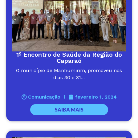
1º Encontro de Saúde da Região do
Caparaó
O município de Manhumirim, promoveu nos
dias 30 e 31...
Comunicação
fevereiro 1, 2024
SAIBA MAIS