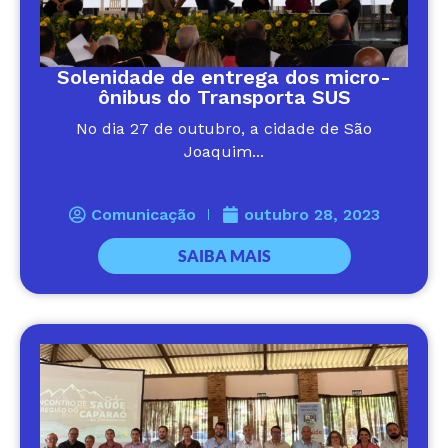
Solenidade de entrega dos micro-
ônibus do Transporta SUS
No dia 27 de outubro, a cidade de São
Joaquim...
Comunicação
outubro 28, 2023
SAIBA MAIS