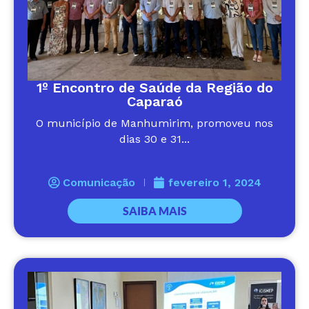
1º Encontro de Saúde da Região do
Caparaó
O município de Manhumirim, promoveu nos
dias 30 e 31...
Comunicação
fevereiro 1, 2024
SAIBA MAIS