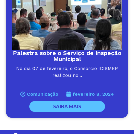
Palestra sobre o Serviço de Inspeção
Municipal
No dia 07 de fevereiro, o Consórcio ICISMEP
realizou no...
Comunicação
fevereiro 8, 2024
SAIBA MAIS