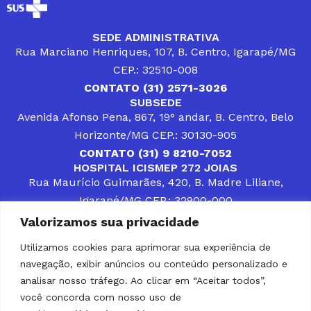
SEDE ADMINISTRATIVA
Rua Marciano Henriques, 107, B. Centro, Igarapé/MG
CEP.: 32510-008
CONTATO (31) 2571-3026
SUBSEDE
Avenida Afonso Pena, 867, 19° andar, B. Centro, Belo
Horizonte/MG CEP.: 30130-905
CONTATO (31) 9 8210-7052
HOSPITAL ICISMEP 272 JOIAS
Rua Maurício Guimarães, 420, B. Madre Liliane,
Igarapé/MG CEP.: 32900-000
CONTATOS (31) 3512-4400 ou (31) 9 8309-8660
Valorizamos sua privacidade
DESENVOLVER SOLUÇÕES, AÇÕES E SERVIÇOS
PÚBLICOS QUE COMPLEMENTEM A ASSISTÊNCIA À
Utilizamos cookies para aprimorar sua experiência de
POPULAÇÃO DA REGIÃO EM QUE ATUA, SENDO
navegação, exibir anúncios ou conteúdo personalizado e
PARCEIRO DOS MUNICÍPIOS CONSORCIADOS NA
SOLUÇÃO DE DIFICULDADES ENFRENTADAS POR
analisar nosso tráfego. Ao clicar em “Aceitar todos”,
GESTORES MUNICIPAIS, É O COMPROMISSO DO
você concorda com nosso uso de
ICISMEP.