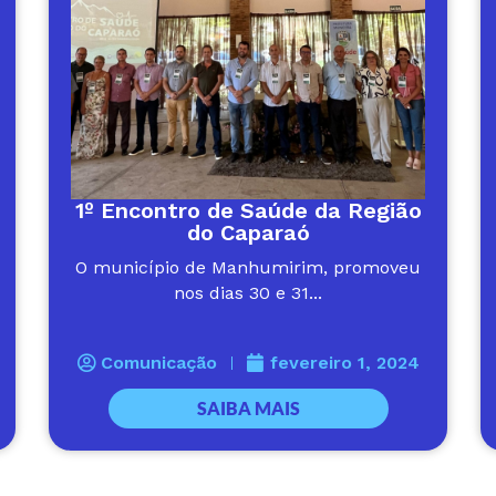
1º Encontro de Saúde da Região
do Caparaó
O município de Manhumirim, promoveu
nos dias 30 e 31...
Comunicação
fevereiro 1, 2024
SAIBA MAIS