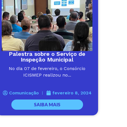
Palestra sobre o Serviço de
Inspeção Municipal
No dia 07 de fevereiro, o Consórcio
ICISMEP realizou no...
Comunicação
fevereiro 8, 2024
SAIBA MAIS