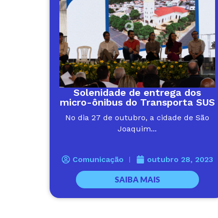
Solenidade de entrega dos
micro-ônibus do Transporta SUS
No dia 27 de outubro, a cidade de São
Joaquim...
Comunicação
outubro 28, 2023
SAIBA MAIS