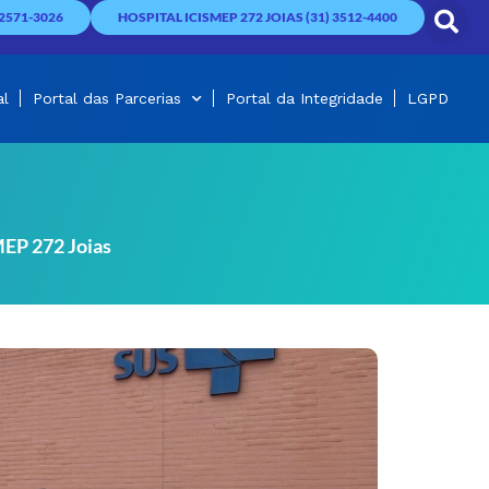
2571-3026
HOSPITAL ICISMEP 272 JOIAS (31) 3512-4400
al
Portal das Parcerias
Portal da Integridade
LGPD
MEP 272 Joias