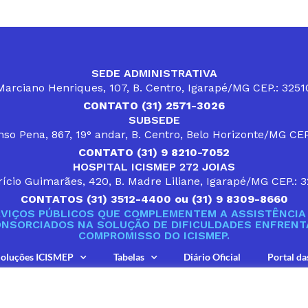
SEDE ADMINISTRATIVA
arciano Henriques, 107, B. Centro, Igarapé/MG CEP.: 325
CONTATO (31) 2571-3026
SUBSEDE
so Pena, 867, 19° andar, B. Centro, Belo Horizonte/MG CE
CONTATO (31) 9 8210-7052
HOSPITAL ICISMEP 272 JOIAS
ício Guimarães, 420, B. Madre Liliane, Igarapé/MG CEP.: 
CONTATOS (31) 3512-4400 ou (31) 9 8309-8660
VIÇOS PÚBLICOS QUE COMPLEMENTEM A ASSISTÊNCIA 
ONSORCIADOS NA SOLUÇÃO DE DIFICULDADES ENFRENTA
COMPROMISSO DO ICISMEP.
oluções ICISMEP
Tabelas
Diário Oficial
Portal da