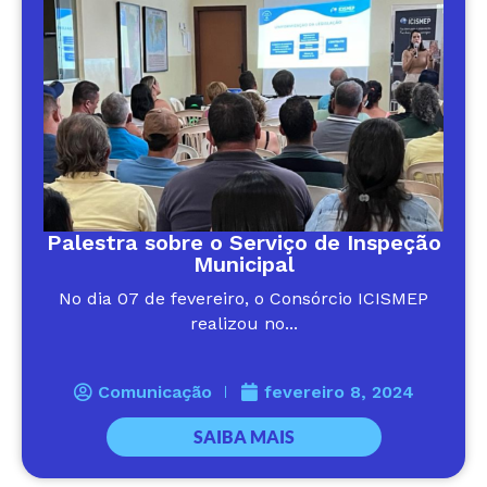
Palestra sobre o Serviço de Inspeção
Municipal
No dia 07 de fevereiro, o Consórcio ICISMEP
realizou no...
Comunicação
fevereiro 8, 2024
SAIBA MAIS