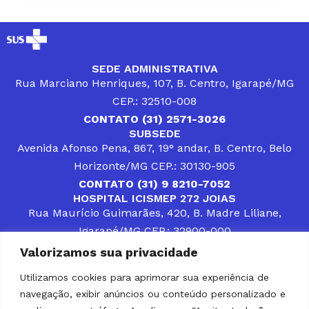
SEDE ADMINISTRATIVA
Rua Marciano Henriques, 107, B. Centro, Igarapé/MG
CEP.: 32510-008
CONTATO (31) 2571-3026
SUBSEDE
Avenida Afonso Pena, 867, 19° andar, B. Centro, Belo
Horizonte/MG CEP.: 30130-905
CONTATO (31) 9 8210-7052
HOSPITAL ICISMEP 272 JOIAS
Rua Maurício Guimarães, 420, B. Madre Liliane,
Igarapé/MG CEP.: 32900-000
CONTATOS (31) 3512-4400 ou (31) 9 8309-8660
Valorizamos sua privacidade
DESENVOLVER SOLUÇÕES, AÇÕES E SERVIÇOS
PÚBLICOS QUE COMPLEMENTEM A ASSISTÊNCIA À
Utilizamos cookies para aprimorar sua experiência de
POPULAÇÃO DA REGIÃO EM QUE ATUA, SENDO
navegação, exibir anúncios ou conteúdo personalizado e
PARCEIRO DOS MUNICÍPIOS CONSORCIADOS NA
SOLUÇÃO DE DIFICULDADES ENFRENTADAS POR