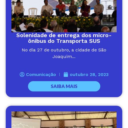
Solenidade de entrega dos micro-
ônibus do Transporta SUS
No dia 27 de outubro, a cidade de São
Joaquim...
Comunicação
outubro 28, 2023
SAIBA MAIS