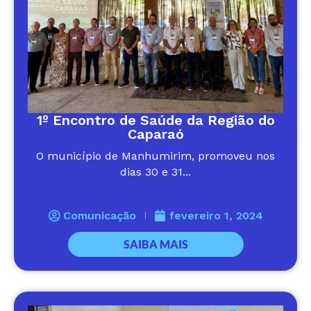
1º Encontro de Saúde da Região do
Caparaó
O município de Manhumirim, promoveu nos
dias 30 e 31...
Comunicação
fevereiro 1, 2024
SAIBA MAIS