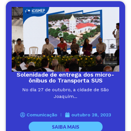
Solenidade de entrega dos micro-
ônibus do Transporta SUS
No dia 27 de outubro, a cidade de São
Joaquim...
Comunicação
outubro 28, 2023
SAIBA MAIS