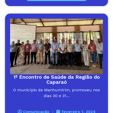
1º Encontro de Saúde da Região do
Caparaó
O município de Manhumirim, promoveu nos
dias 30 e 31...
Comunicação
fevereiro 1, 2024