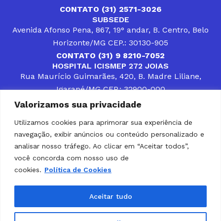
CONTATO (31) 2571-3026
SUBSEDE
Avenida Afonso Pena, 867, 19° andar, B. Centro, Belo
Horizonte/MG CEP.: 30130-905
CONTATO (31) 9 8210-7052
HOSPITAL ICISMEP 272 JOIAS
Rua Maurício Guimarães, 420, B. Madre Liliane,
Igarapé/MG CEP.: 32900-000
CONTATOS (31) 3512-4400 ou (31) 9 8309-8660
Valorizamos sua privacidade
DESENVOLVER SOLUÇÕES, AÇÕES E SERVIÇOS
PÚBLICOS QUE COMPLEMENTEM A ASSISTÊNCIA À
Utilizamos cookies para aprimorar sua experiência de
POPULAÇÃO DA REGIÃO EM QUE ATUA, SENDO
navegação, exibir anúncios ou conteúdo personalizado e
PARCEIRO DOS MUNICÍPIOS CONSORCIADOS NA
SOLUÇÃO DE DIFICULDADES ENFRENTADAS POR
analisar nosso tráfego. Ao clicar em “Aceitar todos”,
GESTORES MUNICIPAIS, É O COMPROMISSO DO
você concorda com nosso uso de
ICISMEP.
cookies.
Política de Cookies
Home
Institucional
Municípios
Soluções ICISMEP
Tabelas
Diário Oficial
Portal das Parcerias
Aceitar tudo
Portal da Integridade
LGPD