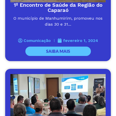
1º Encontro de Saúde da Região do
Caparaó
O município de Manhumirim, promoveu nos
dias 30 e 31...
Comunicação
fevereiro 1, 2024
SAIBA MAIS