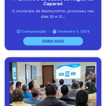
Caparaó
O município de Manhumirim, promoveu nos
dias 30 e 31...
Comunicação
fevereiro 1, 2024
SAIBA MAIS