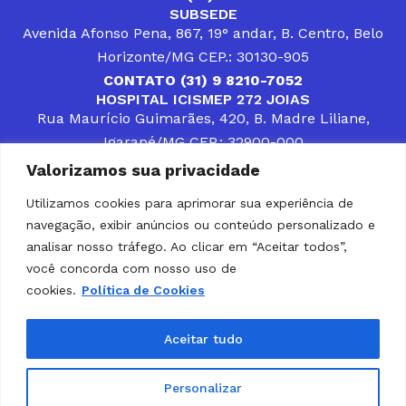
SUBSEDE
Avenida Afonso Pena, 867, 19° andar, B. Centro, Belo
Horizonte/MG CEP.: 30130-905
CONTATO (31) 9 8210-7052
HOSPITAL ICISMEP 272 JOIAS
Rua Maurício Guimarães, 420, B. Madre Liliane,
Igarapé/MG CEP.: 32900-000
CONTATOS (31) 3512-4400 ou (31) 9 8309-8660
Valorizamos sua privacidade
DESENVOLVER SOLUÇÕES, AÇÕES E SERVIÇOS
PÚBLICOS QUE COMPLEMENTEM A ASSISTÊNCIA À
Utilizamos cookies para aprimorar sua experiência de
POPULAÇÃO DA REGIÃO EM QUE ATUA, SENDO
navegação, exibir anúncios ou conteúdo personalizado e
PARCEIRO DOS MUNICÍPIOS CONSORCIADOS NA
SOLUÇÃO DE DIFICULDADES ENFRENTADAS POR
analisar nosso tráfego. Ao clicar em “Aceitar todos”,
GESTORES MUNICIPAIS, É O COMPROMISSO DO
você concorda com nosso uso de
ICISMEP.
cookies.
Política de Cookies
Home
Institucional
Municípios
Soluções ICISMEP
Tabelas
Diário Oficial
Portal das Parcerias
Aceitar tudo
Portal da Integridade
LGPD
Personalizar