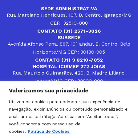
SEDE ADMINISTRATIVA
Rua Marciano Henriques, 107, B. Centro, Igarapé/MG
CEP.: 32510-008
CONTATO (31) 2571-3026
SUBSEDE
Avenida Afonso Pena, 867, 19° andar, B. Centro, Belo
Horizonte/MG CEP.: 30130-905
CONTATO (31) 9 8210-7052
HOSPITAL ICISMEP 272 JOIAS
Rua Maurício Guimarães, 420, B. Madre Liliane,
Igarapé/MG CEP.: 32900-000
CONTATOS (31) 3512-4400 ou (31) 9 8309-8660
Valorizamos sua privacidade
DESENVOLVER SOLUÇÕES, AÇÕES E SERVIÇOS
PÚBLICOS QUE COMPLEMENTEM A ASSISTÊNCIA À
Utilizamos cookies para aprimorar sua experiência de
POPULAÇÃO DA REGIÃO EM QUE ATUA, SENDO
navegação, exibir anúncios ou conteúdo personalizado e
PARCEIRO DOS MUNICÍPIOS CONSORCIADOS NA
SOLUÇÃO DE DIFICULDADES ENFRENTADAS POR
analisar nosso tráfego. Ao clicar em “Aceitar todos”,
GESTORES MUNICIPAIS, É O COMPROMISSO DO
você concorda com nosso uso de
ICISMEP.
cookies.
Política de Cookies
Home
Institucional
Municípios
Soluções ICISMEP