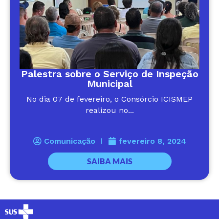
Palestra sobre o Serviço de Inspeção
Municipal
No dia 07 de fevereiro, o Consórcio ICISMEP
realizou no...
Comunicação
fevereiro 8, 2024
SAIBA MAIS