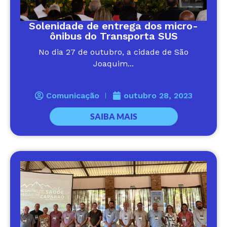
Solenidade de entrega dos micro-
ônibus do Transporta SUS
No dia 27 de outubro, a cidade de São
Joaquim...
Comunicação
outubro 28, 2023
SAIBA MAIS