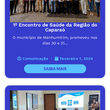
1º Encontro de Saúde da Região do
Caparaó
O município de Manhumirim, promoveu nos
dias 30 e 31...
Comunicação
fevereiro 1, 2024
SAIBA MAIS