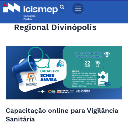
Ir
para
o
Regional Divinópolis
conteúdo
Capacitação
online
para
Vigilância
Sanitária
Capacitação online para Vigilância
Sanitária