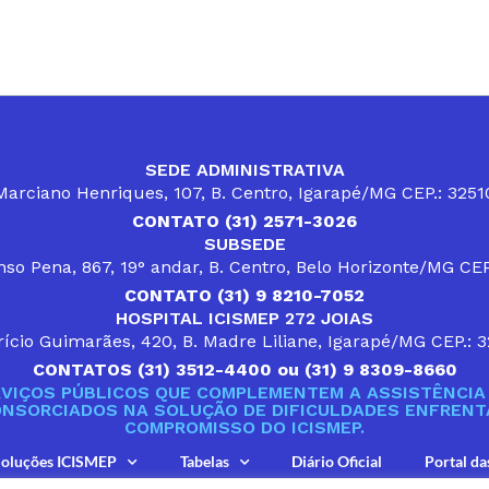
SEDE ADMINISTRATIVA
arciano Henriques, 107, B. Centro, Igarapé/MG CEP.: 325
CONTATO (31) 2571-3026
SUBSEDE
so Pena, 867, 19° andar, B. Centro, Belo Horizonte/MG CE
CONTATO (31) 9 8210-7052
HOSPITAL ICISMEP 272 JOIAS
ício Guimarães, 420, B. Madre Liliane, Igarapé/MG CEP.: 
CONTATOS (31) 3512-4400 ou (31) 9 8309-8660
VIÇOS PÚBLICOS QUE COMPLEMENTEM A ASSISTÊNCIA 
ONSORCIADOS NA SOLUÇÃO DE DIFICULDADES ENFRENTA
COMPROMISSO DO ICISMEP.
oluções ICISMEP
Tabelas
Diário Oficial
Portal da