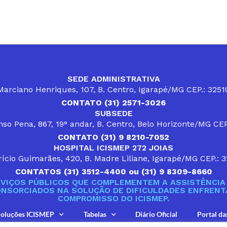
SEDE ADMINISTRATIVA
arciano Henriques, 107, B. Centro, Igarapé/MG CEP.: 325
CONTATO (31) 2571-3026
SUBSEDE
so Pena, 867, 19° andar, B. Centro, Belo Horizonte/MG CE
CONTATO (31) 9 8210-7052
HOSPITAL ICISMEP 272 JOIAS
ício Guimarães, 420, B. Madre Liliane, Igarapé/MG CEP.: 
CONTATOS (31) 3512-4400 ou (31) 9 8309-8660
VIÇOS PÚBLICOS QUE COMPLEMENTEM A ASSISTÊNCIA 
ONSORCIADOS NA SOLUÇÃO DE DIFICULDADES ENFRENTA
COMPROMISSO DO ICISMEP.
oluções ICISMEP
Tabelas
Diário Oficial
Portal da