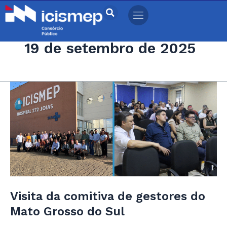
Ir
para
o
19 de setembro de 2025
conteúdo
Visita
da
comitiva
de
gestores
do
Mato
Grosso
do
Visita da comitiva de gestores do
Sul
Mato Grosso do Sul