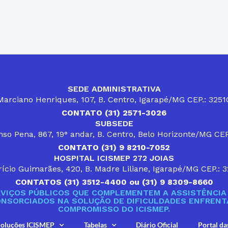
SEDE ADMINISTRATIVA
arciano Henriques, 107, B. Centro, Igarapé/MG CEP.: 325
CONTATO (31) 2571-3026
SUBSEDE
so Pena, 867, 19° andar, B. Centro, Belo Horizonte/MG CE
CONTATO (31) 9 8210-7052
HOSPITAL ICISMEP 272 JOIAS
ício Guimarães, 420, B. Madre Liliane, Igarapé/MG CEP.: 
CONTATOS (31) 3512-4400 ou (31) 9 8309-8660
VIÇOS PÚBLICOS QUE COMPLEMENTEM A ASSISTÊNCIA 
ONSORCIADOS NA SOLUÇÃO DE DIFICULDADES ENFRENTA
COMPROMISSO DO ICISMEP.
oluções ICISMEP
Tabelas
Diário Oficial
Portal da