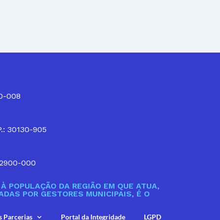
10-008
P.: 30130-905
32900-000
À POPULAÇÃO DA REGIÃO EM QUE ATUA,
DAS POR GESTORES MUNICIPAIS, É O
s Parcerias
Portal da Integridade
LGPD