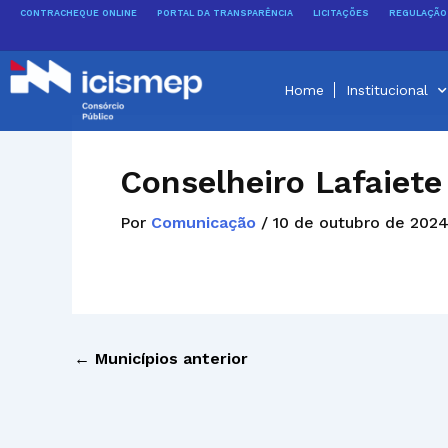
Ir
CONTRACHEQUE ONLINE
PORTAL DA TRANSPARÊNCIA
LICITAÇÕES
REGULAÇÃO 
para
o
conteúdo
Home
Institucional
Conselheiro Lafaiete
Por
Comunicação
/
10 de outubro de 202
←
Municípios anterior