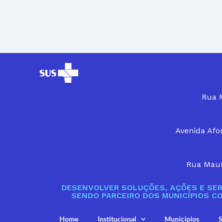
Rua M
Avenida Afon
Rua Maur
DESENVOLVER SOLUÇÕES, AÇÕES E SER
SENDO PARCEIRO DOS MUNICÍPIOS C
Home
Institucional
Municípios
S