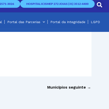
2571-3026
HOSPITAL ICISMEP 272 JOIAS (31) 3512-4400
al
Portal das Parcerias
Portal da Integridade
LGPD
Municípios seguinte
→