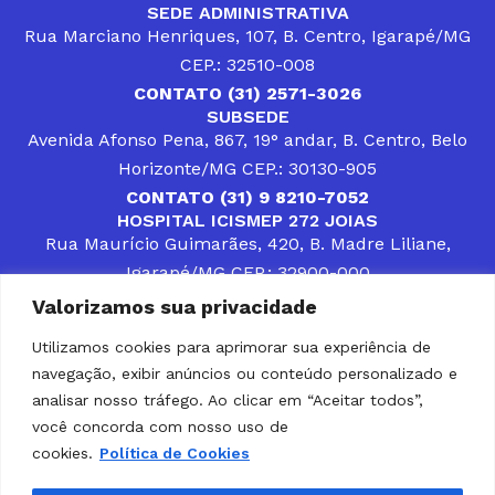
SEDE ADMINISTRATIVA
Rua Marciano Henriques, 107, B. Centro, Igarapé/MG
CEP.: 32510-008
CONTATO (31) 2571-3026
SUBSEDE
Avenida Afonso Pena, 867, 19° andar, B. Centro, Belo
Horizonte/MG CEP.: 30130-905
CONTATO (31) 9 8210-7052
HOSPITAL ICISMEP 272 JOIAS
Rua Maurício Guimarães, 420, B. Madre Liliane,
Igarapé/MG CEP.: 32900-000
CONTATOS (31) 3512-4400 ou (31) 9 8309-8660
Valorizamos sua privacidade
DESENVOLVER SOLUÇÕES, AÇÕES E SERVIÇOS
PÚBLICOS QUE COMPLEMENTEM A ASSISTÊNCIA À
Utilizamos cookies para aprimorar sua experiência de
POPULAÇÃO DA REGIÃO EM QUE ATUA, SENDO
navegação, exibir anúncios ou conteúdo personalizado e
PARCEIRO DOS MUNICÍPIOS CONSORCIADOS NA
SOLUÇÃO DE DIFICULDADES ENFRENTADAS POR
analisar nosso tráfego. Ao clicar em “Aceitar todos”,
GESTORES MUNICIPAIS, É O COMPROMISSO DO
você concorda com nosso uso de
ICISMEP.
cookies.
Política de Cookies
Home
Institucional
Municípios
Soluções ICISMEP