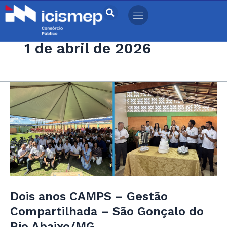
Ir
para
o
1 de abril de 2026
conteúdo
Dois
anos
CAMPS
–
Gestão
Compartilhada
–
São
Gonçalo
Dois anos CAMPS – Gestão
do
Compartilhada – São Gonçalo do
Rio
Rio Abaixo/MG