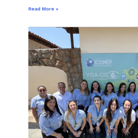
Read More »
Um
Ano
de
VISA-
CIS
Regional
BH
e
Divinópolis