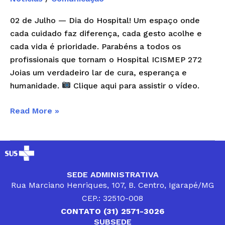
02 de Julho — Dia do Hospital! Um espaço onde
cada cuidado faz diferença, cada gesto acolhe e
cada vida é prioridade. Parabéns a todos os
profissionais que tornam o Hospital ICISMEP 272
Joias um verdadeiro lar de cura, esperança e
humanidade.
Clique aqui para assistir o vídeo.
Read More »
SEDE ADMINISTRATIVA
Rua Marciano Henriques, 107, B. Centro, Igarapé/MG
CEP.: 32510-008
CONTATO (31) 2571-3026
SUBSEDE