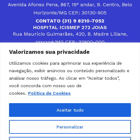
Avenida Afonso Pena, 867, 19° andar, B. Centro, Belo
Horizonte/MG CEP.: 30130-905
CONTATO (31) 9 8210-7052
HOSPITAL ICISMEP 272 JOIAS
Rua Maurício Guimarães, 420, B. Madre Liliane,
Igarapé/MG CEP.: 32900-000
CONTATOS (31) 3512-4400 ou (31) 9 8309-8660
Valorizamos sua privacidade
DESENVOLVER SOLUÇÕES, AÇÕES E SERVIÇOS
PÚBLICOS QUE COMPLEMENTEM A ASSISTÊNCIA À
Utilizamos cookies para aprimorar sua experiência de
POPULAÇÃO DA REGIÃO EM QUE ATUA, SENDO
navegação, exibir anúncios ou conteúdo personalizado e
PARCEIRO DOS MUNICÍPIOS CONSORCIADOS NA
SOLUÇÃO DE DIFICULDADES ENFRENTADAS POR
analisar nosso tráfego. Ao clicar em “Aceitar todos”,
GESTORES MUNICIPAIS, É O COMPROMISSO DO
você concorda com nosso uso de
ICISMEP.
cookies.
Política de Cookies
Home
Institucional
Municípios
Soluções ICISMEP
Tabelas
Diário Oficial
Portal das Parcerias
Aceitar tudo
Portal da Integridade
LGPD
Personalizar