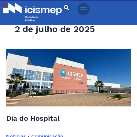
Ir
para
o
2 de julho de 2025
conteúdo
Dia
do
Hospital
Dia do Hospital
Notícias
/
Comunicação