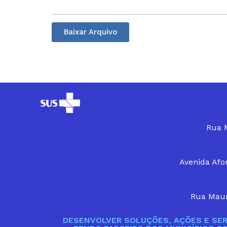
Baixar Arquivo
Rua M
Avenida Afon
Rua Maur
DESENVOLVER SOLUÇÕES, AÇÕES E SER