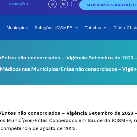
I
I
F
n
n
a
I
REGULAÇÃO II
SEDE ADMINISTRATIVA (31) 
s
s
c
t
t
e
a
a
b
g
g
o
r
r
o
a
a
k
m
m
-
f
Municípios
Soluções ICISMEP
Tabelas
Diário Ofici
s/Entes não consorciados – Vigência Setembro de 2023 –
 Médicos nos Municípios/Entes não consorciados – Vigên
s/Entes não consorciados – Vigência Setembro de 2023 –
 nos Municípios/Entes Cooperados em Saúde do ICISMEP, r
a competência de agosto de 2023.