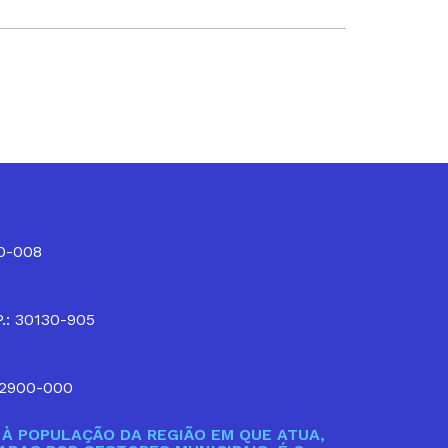
10-008
P.: 30130-905
32900-000
À POPULAÇÃO DA REGIÃO EM QUE ATUA,