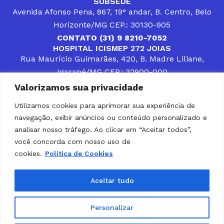
SUBSEDE
Avenida Afonso Pena, 867, 19° andar, B. Centro, Belo
Horizonte/MG CEP.: 30130-905
CONTATO (31) 9 8210-7052
HOSPITAL ICISMEP 272 JOIAS
Rua Maurício Guimarães, 420, B. Madre Liliane,
Igarapé/MG CEP.: 32900-000
CONTATOS (31) 3512-4400 ou (31) 9 8309-8660
Valorizamos sua privacidade
DESENVOLVER SOLUÇÕES, AÇÕES E SERVIÇOS
PÚBLICOS QUE COMPLEMENTEM A ASSISTÊNCIA À
Utilizamos cookies para aprimorar sua experiência de
POPULAÇÃO DA REGIÃO EM QUE ATUA, SENDO
navegação, exibir anúncios ou conteúdo personalizado e
PARCEIRO DOS MUNICÍPIOS CONSORCIADOS NA
SOLUÇÃO DE DIFICULDADES ENFRENTADAS POR
analisar nosso tráfego. Ao clicar em “Aceitar todos”,
GESTORES MUNICIPAIS, É O COMPROMISSO DO
você concorda com nosso uso de
ICISMEP.
cookies.
Política de Cookies
Home
Institucional
Municípios
Soluções ICISMEP
Tabelas
Diário Oficial
Portal das Parcerias
Aceitar tudo
Portal da Integridade
LGPD
Personalizar