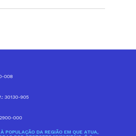
10-008
P.: 30130-905
32900-000
À POPULAÇÃO DA REGIÃO EM QUE ATUA,