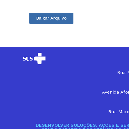
Baixar Arquivo
Rua M
Avenida Afon
Rua Maur
DESENVOLVER SOLUÇÕES, AÇÕES E SER