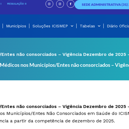
I
I
F
n
n
a
I
REGULAÇÃO II
SEDE ADMINISTRATIVA (31) 
s
s
c
t
t
e
a
a
b
g
g
o
r
r
o
a
a
k
m
m
-
f
Municípios
Soluções ICISMEP
Tabelas
Diário Ofici
/Entes não consorciados – Vigência Dezembro de 2025 –
 Médicos nos Municípios/Entes não consorciados – Vigên
/Entes não consorciados – Vigência Dezembro de 2025 –
 nos Municípios/Entes Não Consorciados em Saúde do ICI
ncia a partir da competência de dezembro de 2025.