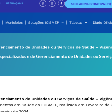
I
I
F
n
n
a
I
REGULAÇÃO II
SEDE ADMINISTRATIVA (31) 
s
s
c
t
t
e
a
a
b
g
g
o
r
r
o
a
a
k
m
m
-
f
Municípios
Soluções ICISMEP
Tabelas
Diário Ofici
renciamento de Unidades ou Serviços de Saúde – Vigênci
Especializados e de Gerenciamento de Unidades ou Serviç
renciamento de Unidades ou Serviços de Saúde – Vigênci
imentos em Saúde do ICISMEP, realizada em Fevereiro de 
vereiro de 2024.