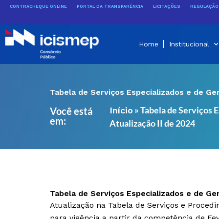
Ir
CONTRACHEQUE ONLINE
PORTAL DA TRANSPARÊNCIA
LICITAÇÕES
REGULAÇÃO 
para
o
conteúdo
Home
Institucional
Tabela de Serviços Especializados e de Ge
»
Tabela de Serviços 
Você está
Início
em:
Atualização II de 2024
Tabela de Serviços Especializados e de Ge
Atualização na Tabela de Serviços e Proced
para vigência a partir da competência de Fe