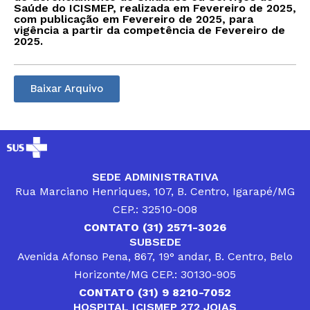
Saúde do ICISMEP, realizada em Fevereiro de 2025,
com publicação em Fevereiro de 2025, para
vigência a partir da competência de Fevereiro de
2025.
Baixar Arquivo
SEDE ADMINISTRATIVA
Rua Marciano Henriques, 107, B. Centro, Igarapé/MG
CEP.: 32510-008
CONTATO (31) 2571-3026
SUBSEDE
Avenida Afonso Pena, 867, 19° andar, B. Centro, Belo
Horizonte/MG CEP.: 30130-905
CONTATO (31) 9 8210-7052
HOSPITAL ICISMEP 272 JOIAS