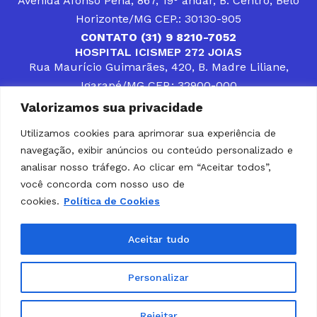
Avenida Afonso Pena, 867, 19° andar, B. Centro, Belo
Horizonte/MG CEP.: 30130-905
CONTATO (31) 9 8210-7052
HOSPITAL ICISMEP 272 JOIAS
Rua Maurício Guimarães, 420, B. Madre Liliane,
Igarapé/MG CEP.: 32900-000
CONTATOS (31) 3512-4400 ou (31) 9 8309-8660
Valorizamos sua privacidade
DESENVOLVER SOLUÇÕES, AÇÕES E SERVIÇOS
PÚBLICOS QUE COMPLEMENTEM A ASSISTÊNCIA À
Utilizamos cookies para aprimorar sua experiência de
POPULAÇÃO DA REGIÃO EM QUE ATUA, SENDO
navegação, exibir anúncios ou conteúdo personalizado e
PARCEIRO DOS MUNICÍPIOS CONSORCIADOS NA
SOLUÇÃO DE DIFICULDADES ENFRENTADAS POR
analisar nosso tráfego. Ao clicar em “Aceitar todos”,
GESTORES MUNICIPAIS, É O COMPROMISSO DO
você concorda com nosso uso de
ICISMEP.
cookies.
Política de Cookies
Home
Institucional
Municípios
Soluções ICISMEP
Tabelas
Diário Oficial
Portal das Parcerias
Aceitar tudo
Portal da Integridade
LGPD
Personalizar
Rejeitar