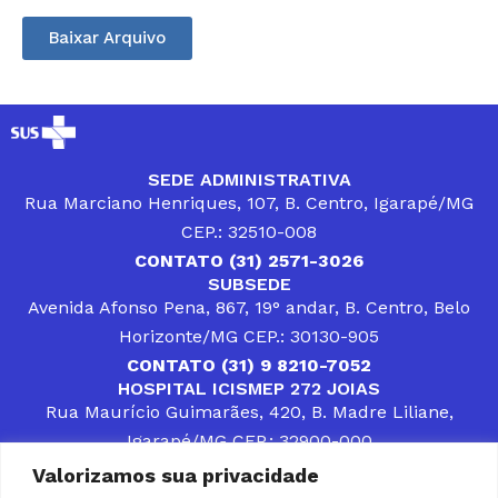
Baixar Arquivo
SEDE ADMINISTRATIVA
Rua Marciano Henriques, 107, B. Centro, Igarapé/MG
CEP.: 32510-008
CONTATO (31) 2571-3026
SUBSEDE
Avenida Afonso Pena, 867, 19° andar, B. Centro, Belo
Horizonte/MG CEP.: 30130-905
CONTATO (31) 9 8210-7052
HOSPITAL ICISMEP 272 JOIAS
Rua Maurício Guimarães, 420, B. Madre Liliane,
Igarapé/MG CEP.: 32900-000
CONTATOS (31) 3512-4400 ou (31) 9 8309-8660
Valorizamos sua privacidade
DESENVOLVER SOLUÇÕES, AÇÕES E SERVIÇOS