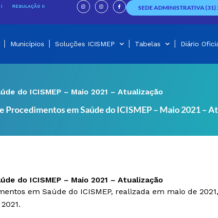
I
I
F
n
n
a
I
REGULAÇÃO II
SEDE ADMINISTRATIVA (31) 
s
s
c
t
t
e
a
a
b
g
g
o
r
r
o
a
a
k
m
m
-
f
Municípios
Soluções ICISMEP
Tabelas
Diário Ofici
úde do ICISMEP – Maio 2021 – Atualização
s e Procedimentos em Saúde do ICISMEP – Maio 2021 – At
úde do ICISMEP – Maio 2021 – Atualização
dimentos em Saúde do ICISMEP, realizada em maio de 2021
 2021.