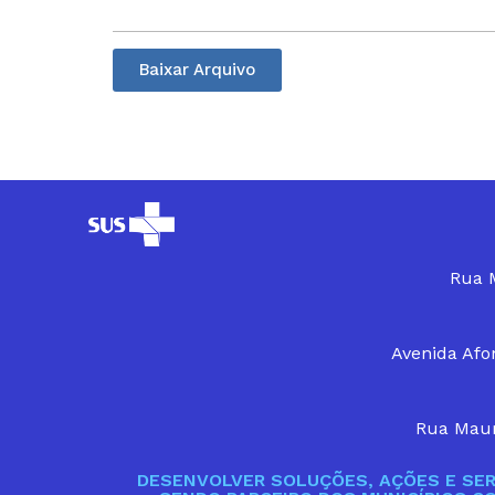
Baixar Arquivo
Rua M
Avenida Afon
Rua Maur
DESENVOLVER SOLUÇÕES, AÇÕES E SER