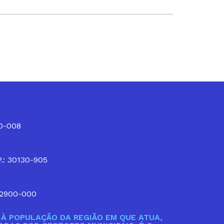
10-008
P.: 30130-905
32900-000
À POPULAÇÃO DA REGIÃO EM QUE ATUA,