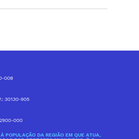
10-008
P.: 30130-905
32900-000
À POPULAÇÃO DA REGIÃO EM QUE ATUA,