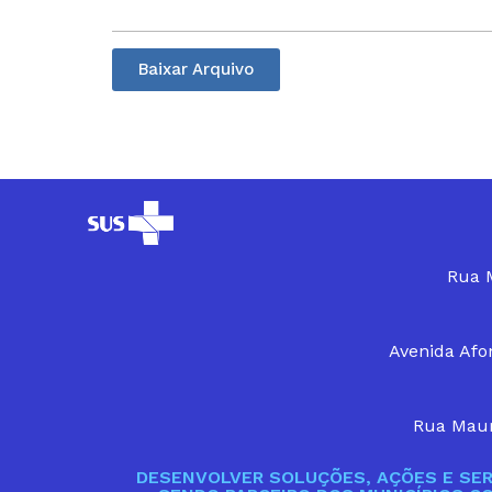
Baixar Arquivo
Rua M
Avenida Afon
Rua Maur
DESENVOLVER SOLUÇÕES, AÇÕES E SER