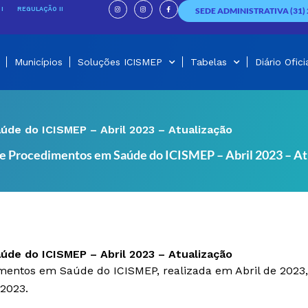
I
I
F
n
n
a
I
REGULAÇÃO II
SEDE ADMINISTRATIVA (31) 
s
s
c
t
t
e
a
a
b
g
g
o
r
r
o
a
a
k
m
m
-
f
Municípios
Soluções ICISMEP
Tabelas
Diário Ofici
úde do ICISMEP – Abril 2023 – Atualização
 e Procedimentos em Saúde do ICISMEP – Abril 2023 – At
úde do ICISMEP – Abril 2023 – Atualização
imentos em Saúde do ICISMEP, realizada em Abril de 2023
 2023.