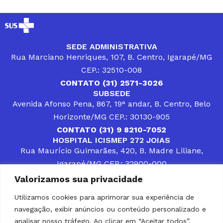
SEDE ADMINISTRATIVA
Rua Marciano Henriques, 107, B. Centro, Igarapé/MG
CEP.: 32510-008
CONTATO (31) 2571-3026
SUBSEDE
Avenida Afonso Pena, 867, 19° andar, B. Centro, Belo
Horizonte/MG CEP.: 30130-905
CONTATO (31) 9 8210-7052
HOSPITAL ICISMEP 272 JOIAS
Rua Maurício Guimarães, 420, B. Madre Liliane,
Igarapé/MG CEP.: 32900-000
CONTATOS (31) 3512-4400 ou (31) 9 8309-8660
Valorizamos sua privacidade
DESENVOLVER SOLUÇÕES, AÇÕES E SERVIÇOS
PÚBLICOS QUE COMPLEMENTEM A ASSISTÊNCIA À
Utilizamos cookies para aprimorar sua experiência de
POPULAÇÃO DA REGIÃO EM QUE ATUA, SENDO
navegação, exibir anúncios ou conteúdo personalizado e
PARCEIRO DOS MUNICÍPIOS CONSORCIADOS NA
SOLUÇÃO DE DIFICULDADES ENFRENTADAS POR
analisar nosso tráfego. Ao clicar em “Aceitar todos”,