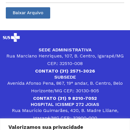
Baixar Arquivo
SEDE ADMINISTRATIVA
Rua Marciano Henriques, 107, B. Centro, Igarapé/MG
CEP.: 32510-008
CONTATO (31) 2571-3026
SUBSEDE
Avenida Afonso Pena, 867, 19° andar, B. Centro, Belo
Horizonte/MG CEP.: 30130-905
CONTATO (31) 9 8210-7052
HOSPITAL ICISMEP 272 JOIAS
Rua Maurício Guimarães, 420, B. Madre Liliane,
Igarapé/MG CEP.: 32900-000
CONTATOS (31) 3512-4400 ou (31) 9 8309-8660
Valorizamos sua privacidade