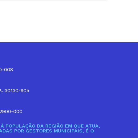
10-008
P.: 30130-905
32900-000
À POPULAÇÃO DA REGIÃO EM QUE ATUA,
DAS POR GESTORES MUNICIPAIS, É O