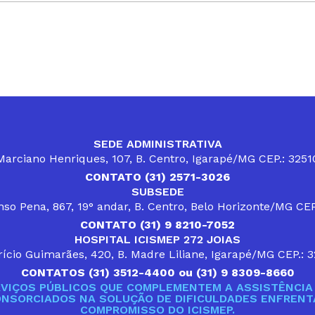
SEDE ADMINISTRATIVA
arciano Henriques, 107, B. Centro, Igarapé/MG CEP.: 325
CONTATO (31) 2571-3026
SUBSEDE
so Pena, 867, 19° andar, B. Centro, Belo Horizonte/MG CE
CONTATO (31) 9 8210-7052
HOSPITAL ICISMEP 272 JOIAS
ício Guimarães, 420, B. Madre Liliane, Igarapé/MG CEP.: 
CONTATOS (31) 3512-4400 ou (31) 9 8309-8660
VIÇOS PÚBLICOS QUE COMPLEMENTEM A ASSISTÊNCIA 
ONSORCIADOS NA SOLUÇÃO DE DIFICULDADES ENFRENTA
COMPROMISSO DO ICISMEP.