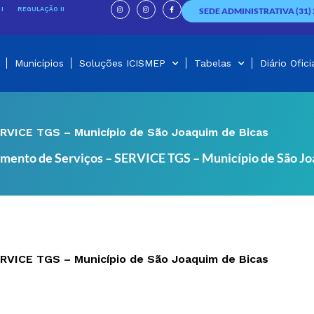
I
I
F
n
n
a
I
REGULAÇÃO II
SEDE ADMINISTRATIVA (31) 
s
s
c
t
t
e
a
a
b
g
g
o
r
r
o
a
a
k
m
m
-
f
Municípios
Soluções ICISMEP
Tabelas
Diário Ofici
RVICE TGS – Município de São Joaquim de Bicas
amento de Serviços – SERVICE TGS – Município de São Jo
RVICE TGS – Município de São Joaquim de Bicas