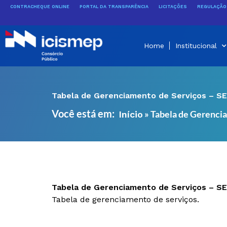
Ir
CONTRACHEQUE ONLINE
PORTAL DA TRANSPARÊNCIA
LICITAÇÕES
REGULAÇÃO 
para
o
conteúdo
Home
Institucional
Tabela de Gerenciamento de Serviços – SE
Você está em:
»
Tabela de Gerenci
Início
Tabela de Gerenciamento de Serviços – SE
Tabela de gerenciamento de serviços.