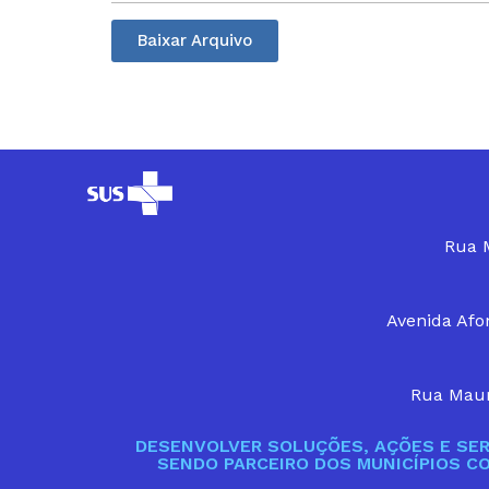
Baixar Arquivo
Rua M
Avenida Afon
Rua Maur
DESENVOLVER SOLUÇÕES, AÇÕES E SER
SENDO PARCEIRO DOS MUNICÍPIOS C