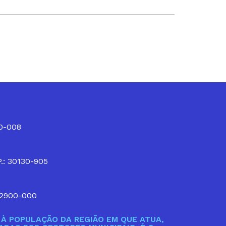
10-008
P.: 30130-905
32900-000
À POPULAÇÃO DA REGIÃO EM QUE ATUA,