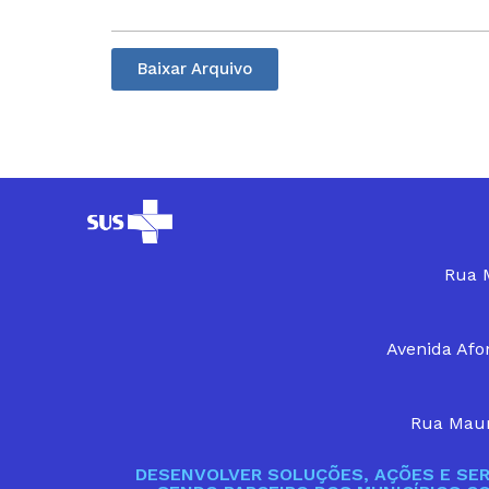
Baixar Arquivo
Rua M
Avenida Afon
Rua Maur
DESENVOLVER SOLUÇÕES, AÇÕES E SER