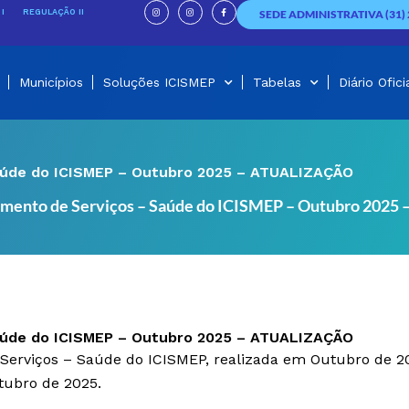
I
I
F
n
n
a
I
REGULAÇÃO II
SEDE ADMINISTRATIVA (31) 
s
s
c
t
t
e
a
a
b
g
g
o
r
r
o
a
a
k
m
m
-
f
Municípios
Soluções ICISMEP
Tabelas
Diário Ofici
aúde do ICISMEP – Outubro 2025 – ATUALIZAÇÃO
amento de Serviços – Saúde do ICISMEP – Outubro 202
aúde do ICISMEP – Outubro 2025 – ATUALIZAÇÃO
 Serviços – Saúde do ICISMEP, realizada em Outubro de 
tubro de 2025.