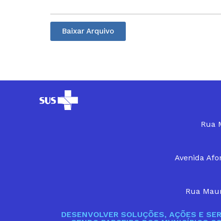
Baixar Arquivo
Rua M
Avenida Afon
Rua Maur
DESENVOLVER SOLUÇÕES, AÇÕES E SER