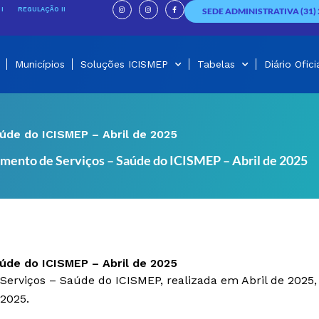
I
I
F
n
n
a
I
REGULAÇÃO II
SEDE ADMINISTRATIVA (31) 
s
s
c
t
t
e
a
a
b
g
g
o
r
r
o
a
a
k
m
m
-
f
Municípios
Soluções ICISMEP
Tabelas
Diário Ofici
úde do ICISMEP – Abril de 2025
mento de Serviços – Saúde do ICISMEP – Abril de 2025
úde do ICISMEP – Abril de 2025
Serviços – Saúde do ICISMEP, realizada em Abril de 2025,
 2025.