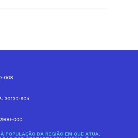
10-008
P.: 30130-905
32900-000
À POPULAÇÃO DA REGIÃO EM QUE ATUA,