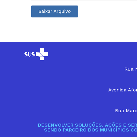
Baixar Arquivo
Rua M
Avenida Afon
Rua Maur
DESENVOLVER SOLUÇÕES, AÇÕES E SER
SENDO PARCEIRO DOS MUNICÍPIOS C