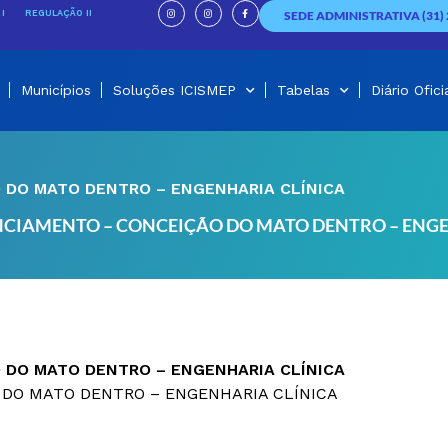
I
I
F
n
n
a
I
REGULAÇÃO II
SEDE ADMINISTRATIVA (31) 
s
s
c
t
t
e
a
a
b
g
g
o
r
r
o
a
a
k
m
m
-
f
Municípios
Soluções ICISMEP
Tabelas
Diário Ofici
 DO MATO DENTRO – ENGENHARIA CLÍNICA
NCIAMENTO – CONCEIÇÃO DO MATO DENTRO – ENG
 DO MATO DENTRO – ENGENHARIA CLÍNICA
 DO MATO DENTRO – ENGENHARIA CLÍNICA