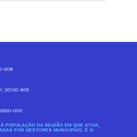
10-008
P.: 30130-905
32900-000
À POPULAÇÃO DA REGIÃO EM QUE ATUA,
DAS POR GESTORES MUNICIPAIS, É O