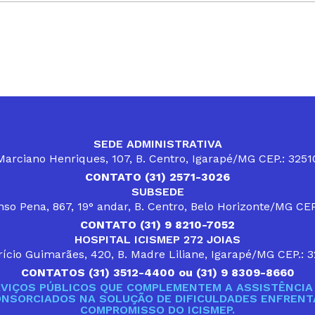
SEDE ADMINISTRATIVA
arciano Henriques, 107, B. Centro, Igarapé/MG CEP.: 325
CONTATO (31) 2571-3026
SUBSEDE
so Pena, 867, 19° andar, B. Centro, Belo Horizonte/MG CE
CONTATO (31) 9 8210-7052
HOSPITAL ICISMEP 272 JOIAS
ício Guimarães, 420, B. Madre Liliane, Igarapé/MG CEP.: 
CONTATOS (31) 3512-4400 ou (31) 9 8309-8660
VIÇOS PÚBLICOS QUE COMPLEMENTEM A ASSISTÊNCIA 
ONSORCIADOS NA SOLUÇÃO DE DIFICULDADES ENFRENTA
COMPROMISSO DO ICISMEP.