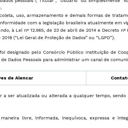
 dados pessoais (“Titular”, “Usuário” ou simplesmente “
.
de coleta, uso, armazenamento e demais formas de tratam
 conformidade com a legislação brasileira atualmente em 
ndo, à Lei nº 12.965, de 23 de abril de 2014 e Decreto nº 
de 2018 (“Lei Geral de Proteção de Dados” ou “LGPD”).
oi designado pel
o Consórcio Público
Instituição de Coo
de Dados Pessoais para administrar um canal de comuni
es de Alencar
Contato
vir a ser atualizada ou alterada a qualquer tempo, sen
 maneira livre, informada, inequívoca, expressa e inte