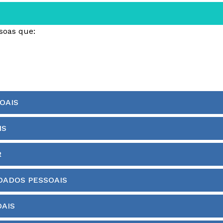
ssoas que:
OAIS
IS
R
DADOS PESSOAIS
AIS