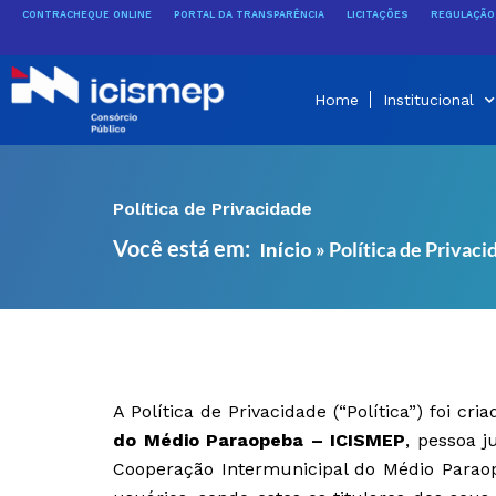
Ir
CONTRACHEQUE ONLINE
PORTAL DA TRANSPARÊNCIA
LICITAÇÕES
REGULAÇÃO 
para
o
conteúdo
Home
Institucional
Política de Privacidade
Você está em:
»
Política de Privaci
Início
A Política de Privacidade (“Política”) foi 
do Médio Paraopeba – ICISMEP
, pessoa j
Cooperação Intermunicipal do Médio Paraop