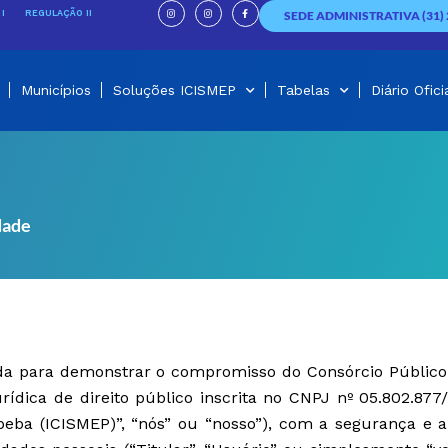
I
I
F
n
n
a
I
REGULAÇÃO II
SEDE ADMINISTRATIVA (31) 
s
s
c
t
t
e
a
a
b
g
g
o
r
r
o
a
a
k
m
m
-
f
Municípios
Soluções ICISMEP
Tabelas
Diário Ofici
dade
criada para demonstrar o compromisso do Consórcio Público
urídica de direito público inscrita no CNPJ nº 05.802.877
eba (ICISMEP)”, “nós” ou “nosso”), com a segurança e a