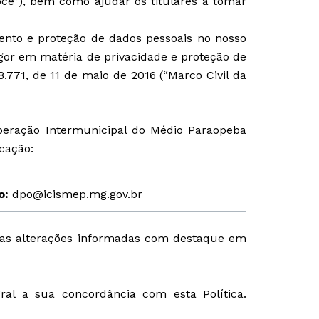
você”), bem como ajudar os titulares a tomar
ento e proteção de dados pessoais no nosso
vigor em matéria de privacidade e proteção de
8.771, de 11 de maio de 2016 (“Marco Civil da
peração Intermunicipal do Médio Paraopeba
cação:
:
d
po@icismep.mg.gov.br
do as alterações informadas com destaque em
gral a sua concordância com esta Política.