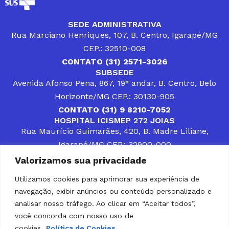
SEDE ADMINISTRATIVA
Rua Marciano Henriques, 107, B. Centro, Igarapé/MG
CEP.: 32510-008
CONTATO (31) 2571-3026
SUBSEDE
Avenida Afonso Pena, 867, 19° andar, B. Centro, Belo
Horizonte/MG CEP.: 30130-905
CONTATO (31) 9 8210-7052
HOSPITAL ICISMEP 272 JOIAS
Rua Maurício Guimarães, 420, B. Madre Liliane,
Igarapé/MG CEP.: 32900-000
CONTATOS (31) 3512-4400 ou (31) 9 8309-8660
Valorizamos sua privacidade
DESENVOLVER SOLUÇÕES, AÇÕES E SERVIÇOS
PÚBLICOS QUE COMPLEMENTEM A ASSISTÊNCIA À
Utilizamos cookies para aprimorar sua experiência de
POPULAÇÃO DA REGIÃO EM QUE ATUA, SENDO
navegação, exibir anúncios ou conteúdo personalizado e
PARCEIRO DOS MUNICÍPIOS CONSORCIADOS NA
SOLUÇÃO DE DIFICULDADES ENFRENTADAS POR
analisar nosso tráfego. Ao clicar em “Aceitar todos”,
GESTORES MUNICIPAIS, É O COMPROMISSO DO
você concorda com nosso uso de
ICISMEP.
cookies.
Política de Cookies