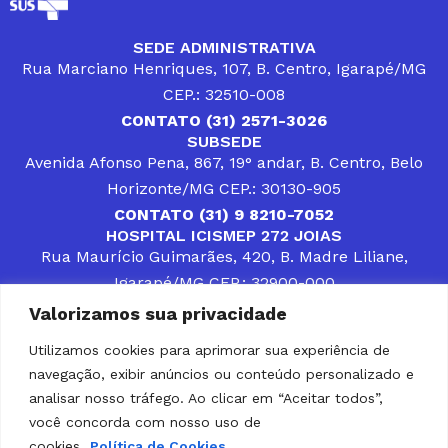
SEDE ADMINISTRATIVA
Rua Marciano Henriques, 107, B. Centro, Igarapé/MG
CEP.: 32510-008
CONTATO (31) 2571-3026
SUBSEDE
Avenida Afonso Pena, 867, 19° andar, B. Centro, Belo
Horizonte/MG CEP.: 30130-905
CONTATO (31) 9 8210-7052
HOSPITAL ICISMEP 272 JOIAS
Rua Maurício Guimarães, 420, B. Madre Liliane,
Igarapé/MG CEP.: 32900-000
CONTATOS (31) 3512-4400 ou (31) 9 8309-8660
Valorizamos sua privacidade
DESENVOLVER SOLUÇÕES, AÇÕES E SERVIÇOS
PÚBLICOS QUE COMPLEMENTEM A ASSISTÊNCIA À
Utilizamos cookies para aprimorar sua experiência de
POPULAÇÃO DA REGIÃO EM QUE ATUA, SENDO
navegação, exibir anúncios ou conteúdo personalizado e
PARCEIRO DOS MUNICÍPIOS CONSORCIADOS NA
SOLUÇÃO DE DIFICULDADES ENFRENTADAS POR
analisar nosso tráfego. Ao clicar em “Aceitar todos”,
GESTORES MUNICIPAIS, É O COMPROMISSO DO
você concorda com nosso uso de
ICISMEP.
cookies.
Política de Cookies